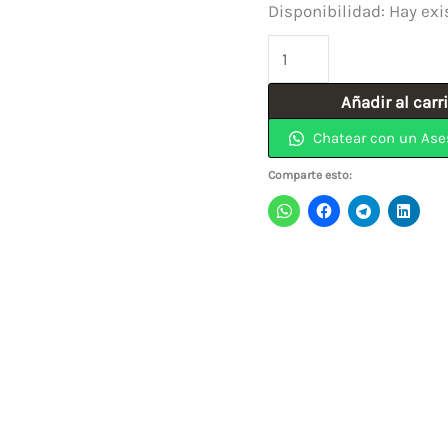
Disponibilidad:
Hay exi
Piedra
Copa
Añadir al carr
Pulir
Chatear con un Ase
Refractario
5"x
Comparte esto:
5/8"
Grano
16
NORTON
cantidad