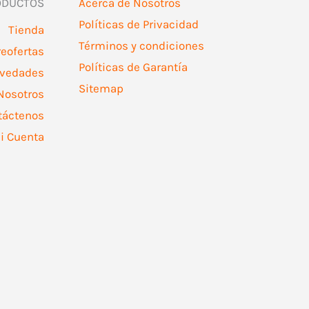
ODUCTOS
Acerca de Nosotros
pueden
Políticas de Privacidad
elegir
Tienda
Términos y condiciones
en
reofertas
Políticas de Garantía
la
vedades
Sitemap
página
Nosotros
de
táctenos
producto
i Cuenta