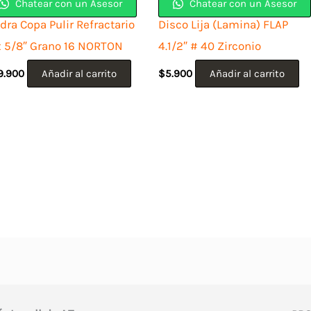
Chatear con un Asesor
Chatear con un Asesor
dra Copa Pulir Refractario
Disco Lija (Lamina) FLAP
x 5/8″ Grano 16 NORTON
4.1/2″ # 40 Zirconio
9.900
Añadir al carrito
$
5.900
Añadir al carrito