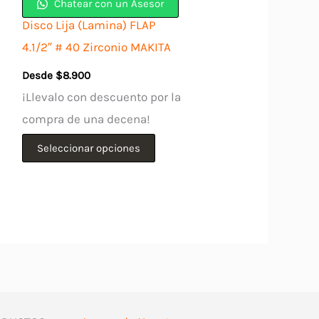
Chatear con un Asesor
Disco Lija (Lamina) FLAP
4.1/2″ # 40 Zirconio MAKITA
Desde
$
8.900
¡Llevalo con descuento por la
compra de una decena!
Este
Seleccionar opciones
producto
tiene
múltiples
variantes.
Las
opciones
se