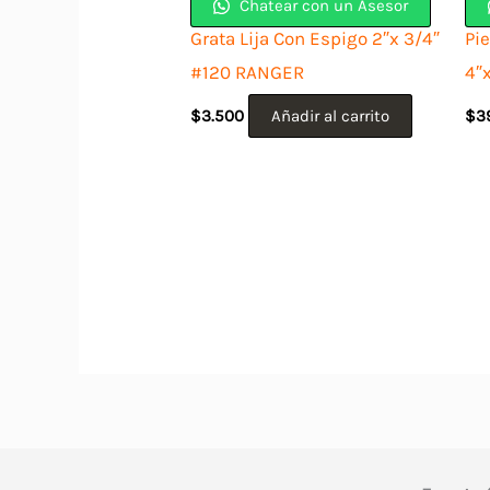
Chatear con un Asesor
Grata Lija Con Espigo 2″x 3/4″
Pie
#120 RANGER
4″
$
3.500
Añadir al carrito
$
3