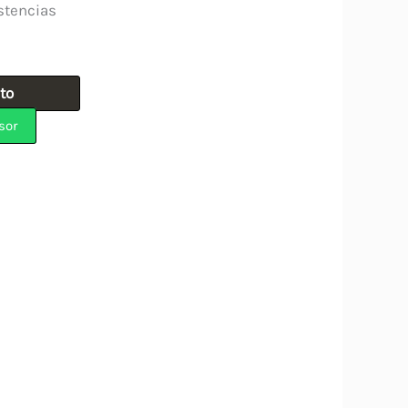
stencias
ito
sor