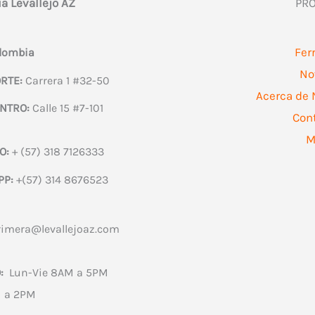
ía Levallejo AZ
PR
Fer
olombia
No
RTE:
Carrera 1 #32-50
Acerca de 
NTRO:
Calle 15 #7-101
Con
M
O:
+ (57) 318 7126333
PP:
+(57) 314 8676523
rimera@levallejoaz.com
:
Lun-Vie 8AM a 5PM
 a 2PM