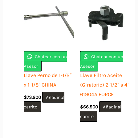
Chatear con un
Chatear con un
Asesor
Asesor
Llave Perno de 1-1/2″
Llave Filtro Aceite
x 1-1/8″ CHINA
(Giratorio) 2-1/2″ a 4″
61904A FORCE
$
73.200
Añadir al
carrito
$
66.500
Añadir al
carrito