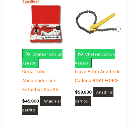
Chatear con un
Chatear con un
Asesor
Asesor
Corta Tubo +
Llave Filtro Aceite de
Abocinador con
Cadena 61911 FORCE
Estuche JAGUAR
$
59.900
Añadir al
$
45.900
Añadir al
carrito
carrito