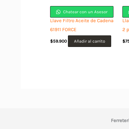
Chatear con un Asesor
Llave Filtro Aceite de Cadena
Ll
61911 FORCE
2 
$
59.900
Añadir al carrito
$
7
Ferreter