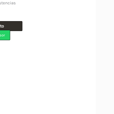
stencias
ito
sor