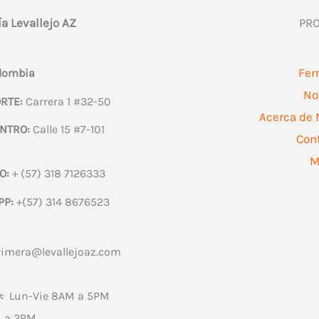
ía Levallejo AZ
PR
Fer
olombia
No
RTE:
Carrera 1 #32-50
Acerca de 
NTRO:
Calle 15 #7-101
Con
M
O:
+ (57) 318 7126333
PP:
+(57) 314 8676523
rimera@levallejoaz.com
:
Lun-Vie 8AM a 5PM
 a 2PM