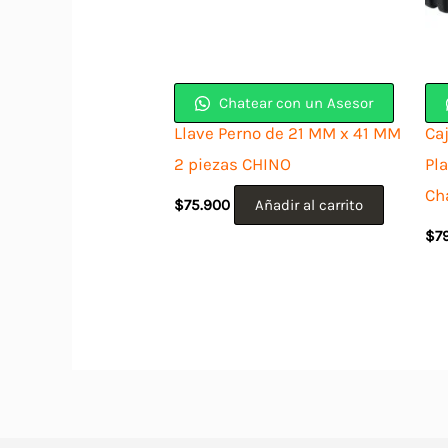
Chatear con un Asesor
Llave Perno de 21 MM x 41 MM
Ca
2 piezas CHINO
Pl
Ch
$
75.900
Añadir al carrito
$
7