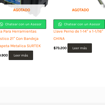
AGOTADO
AGOTADO
Chatear con un Asesor
Chatear con un Asesor
ja Para Herramientas
Llave Perno de 1-14″ x 1-1/16″
astico 21″ Con Bandeja
CHINA
apeta Metalica SURTEK
$
73.200
Leer más
9.900
Leer más