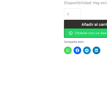
Disponibilidad:
Hay exi
Gato
para
Añadir al carr
Motores
Chatear con un Ase
de
2T
Comparte esto:
6
Ruedas,
Plegable
JAGUAR
cantidad