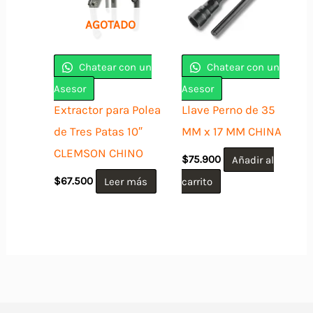
AGOTADO
Chatear con un
Chatear con un
Asesor
Asesor
Extractor para Polea
Llave Perno de 35
de Tres Patas 10″
MM x 17 MM CHINA
CLEMSON CHINO
$
75.900
Añadir al
$
67.500
Leer más
carrito