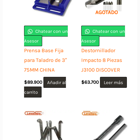
AGOTADO
Chatear con un
Chatear con un
Asesor
Asesor
Prensa Base Fija
Destornillador
para Taladro de 3″
Impacto 8 Piezas
75MM CHINA
J3100 DISCOVER
$
89.900
Añadir al
$
63.700
Leer más
carrito