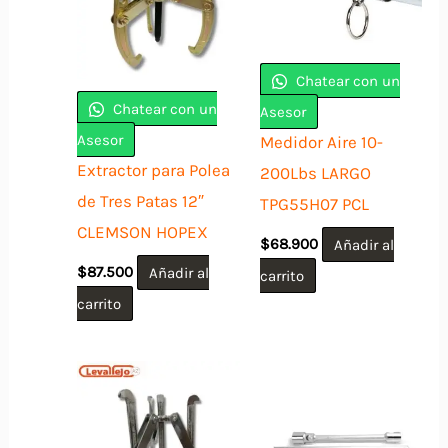
Chatear con un
Chatear con un
Asesor
Asesor
Medidor Aire 10-
Extractor para Polea
200Lbs LARGO
de Tres Patas 12″
TPG55H07 PCL
CLEMSON HOPEX
$
68.900
Añadir al
$
87.500
Añadir al
carrito
carrito