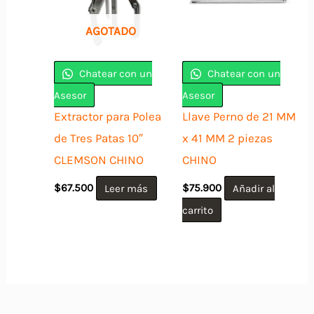
AGOTADO
Chatear con un
Chatear con un
Asesor
Asesor
Extractor para Polea
Llave Perno de 21 MM
de Tres Patas 10″
x 41 MM 2 piezas
CLEMSON CHINO
CHINO
$
67.500
Leer más
$
75.900
Añadir al
carrito