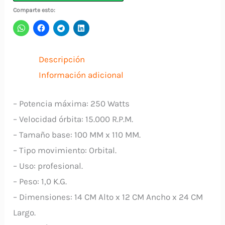
de
Comparte esto:
Pliego
250W
PS250
Descripción
ELITE
Información adicional
cantidad
– Potencia máxima: 250 Watts
– Velocidad órbita: 15.000 R.P.M.
– Tamaño base: 100 MM x 110 MM.
– Tipo movimiento: Orbital.
– Uso: profesional.
– Peso: 1,0 K.G.
– Dimensiones: 14 CM Alto x 12 CM Ancho x 24 CM
Largo.