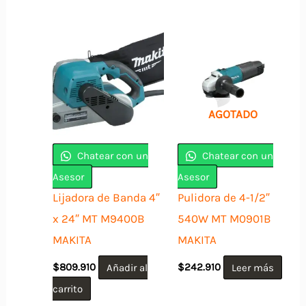
$299.900.
$239.9
AGOTADO
Chatear con un
Chatear con un
Asesor
Asesor
Lijadora de Banda 4″
Pulidora de 4-1/2″
x 24″ MT M9400B
540W MT M0901B
MAKITA
MAKITA
$
809.910
Añadir al
$
242.910
Leer más
carrito