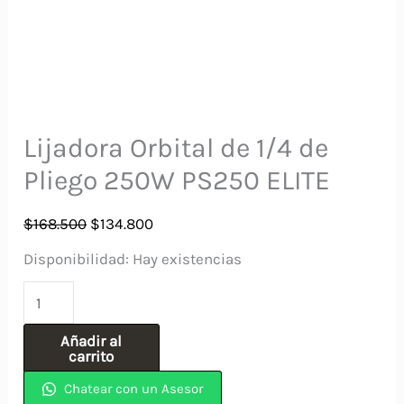
Lijadora Orbital de 1/4 de
Pliego 250W PS250 ELITE
El
El
$
168.500
$
134.800
precio
precio
Disponibilidad:
Hay existencias
original
actual
Lijadora
era:
es:
Orbital
$168.500.
$134.800.
Añadir al
de
carrito
1/4
Chatear con un Asesor