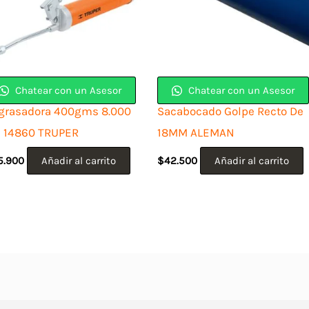
Chatear con un Asesor
Chatear con un Asesor
grasadora 400gms 8.000
Sacabocado Golpe Recto De
I 14860 TRUPER
18MM ALEMAN
5.900
Añadir al carrito
$
42.500
Añadir al carrito