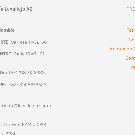
ía Levallejo AZ
PR
Fer
olombia
No
RTE:
Carrera 1 #32-50
Acerca de 
NTRO:
Calle 15 #7-101
Con
M
O:
+ (57) 318 7126333
PP:
+(57) 314 8676523
rimera@levallejoaz.com
:
Lun-Vie 8AM a 5PM
 a 2PM