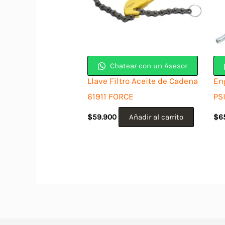
Chatear con un Asesor
Llave Filtro Aceite de Cadena
En
61911 FORCE
PS
$
59.900
Añadir al carrito
$
6