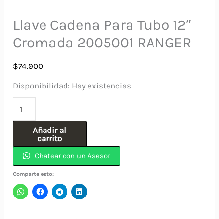
Llave Cadena Para Tubo 12″
Cromada 2005001 RANGER
$
74.900
Disponibilidad:
Hay existencias
Llave
Cadena
Añadir al
Para
carrito
Tubo
Chatear con un Asesor
12"
Comparte esto:
Cromada
2005001
RANGER