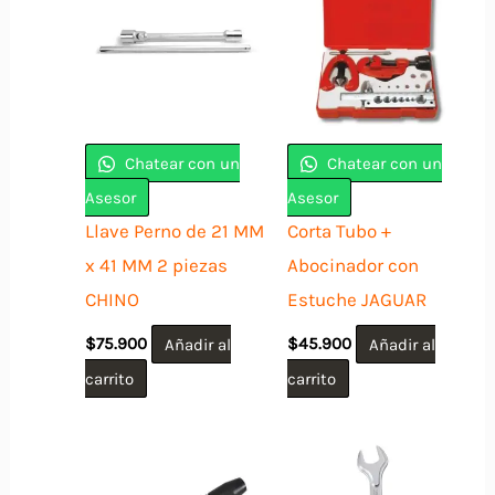
Chatear con un
Chatear con un
Asesor
Asesor
Llave Perno de 21 MM
Corta Tubo +
x 41 MM 2 piezas
Abocinador con
CHINO
Estuche JAGUAR
$
75.900
Añadir al
$
45.900
Añadir al
carrito
carrito