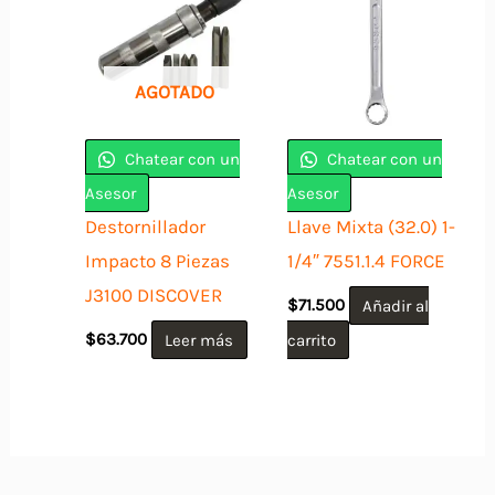
AGOTADO
Chatear con un
Chatear con un
Asesor
Asesor
Destornillador
Llave Mixta (32.0) 1-
Impacto 8 Piezas
1/4″ 7551.1.4 FORCE
J3100 DISCOVER
$
71.500
Añadir al
$
63.700
Leer más
carrito