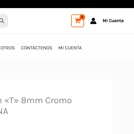
Mi Cuenta
SOTROS
CONTACTENOS
MI CUENTA
En «T» 8mm Cromo
NA