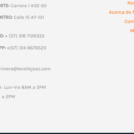
No
RTE:
Carrera 1 #32-50
Acerca de 
NTRO:
Calle 15 #7-101
Con
M
O:
+ (57) 318 7126333
PP:
+(57) 314 8676523
rimera@levallejoaz.com
:
Lun-Vie 8AM a 5PM
 a 2PM