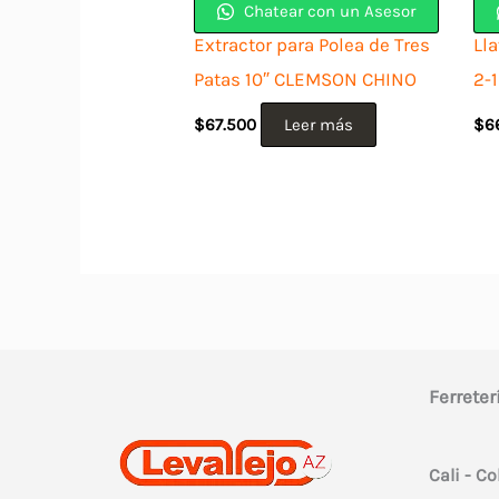
Chatear con un Asesor
Extractor para Polea de Tres
Lla
Patas 10″ CLEMSON CHINO
2-
$
67.500
Leer más
$
6
Ferreter
Cali - C