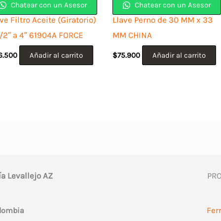
Chatear con un Asesor
Chatear con un Asesor
ve Filtro Aceite (Giratorio)
Llave Perno de 30 MM x 33
1/2″ a 4″ 61904A FORCE
MM CHINA
6.500
Añadir al carrito
$
75.900
Añadir al carrito
ía Levallejo AZ
PR
Fer
olombia