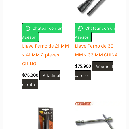
Chatear con un
Chatear con un
Asesor
Asesor
Llave Perno de 21 MM
Llave Perno de 30
x 41 MM 2 piezas
MM x 33 MM CHINA
CHINO
$
75.900
Añadir al
$
75.900
Añadir al
carrito
carrito