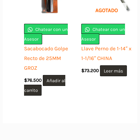
AGOTADO
Chatear con un
Chatear con un
Asesor
Asesor
Sacabocado Golpe
Llave Perno de 1-14″ x
Recto de 25MM
1-1/16″ CHINA
GROZ
$
73.200
Leer más
$
76.500
Añadir al
carrito