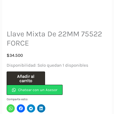
Llave Mixta De 22MM 75522
FORCE
$
34.500
Disponibilidad:
Solo quedan 1 disponibles
Llave
Añadir al
carrito
Mixta
Chatear con un Asesor
De
22MM
Comparte esto:
75522