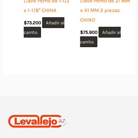
Llave Perno de 1-1/2″
Llave Perno de 21 MM
x 1-1/8″ CHINA
x 41 MM 2 piezas
CHINO
$
73.200
Añadir al
carrito
$
75.900
Añadir al
carrito