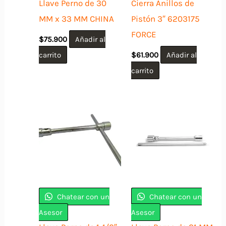
Llave Perno de 30
Cierra Anillos de
MM x 33 MM CHINA
Pistón 3″ 6203175
FORCE
$
75.900
Añadir al
carrito
$
61.900
Añadir al
carrito
Chatear con un
Chatear con un
Asesor
Asesor