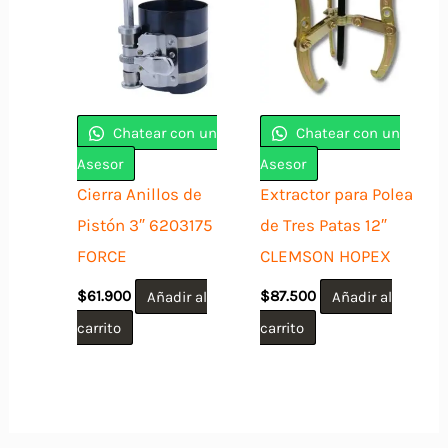
Chatear con un
Chatear con un
Asesor
Asesor
Cierra Anillos de
Extractor para Polea
Pistón 3″ 6203175
de Tres Patas 12″
FORCE
CLEMSON HOPEX
$
61.900
Añadir al
$
87.500
Añadir al
carrito
carrito