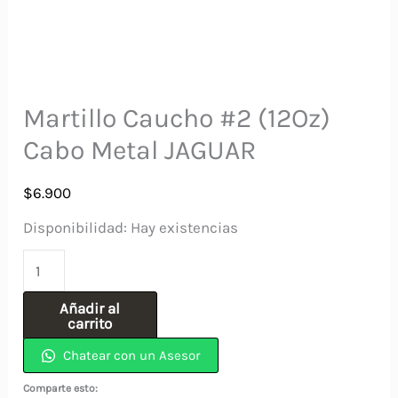
Martillo Caucho #2 (12Oz)
Cabo Metal JAGUAR
$
6.900
Disponibilidad:
Hay existencias
Martillo
Caucho
Añadir al
#2
carrito
(12Oz)
Chatear con un Asesor
Cabo
Comparte esto: