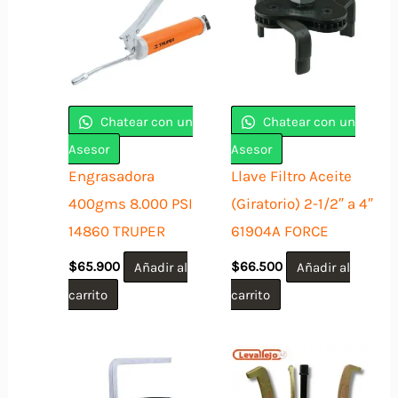
Chatear con un
Chatear con un
Asesor
Asesor
Engrasadora
Llave Filtro Aceite
400gms 8.000 PSI
(Giratorio) 2-1/2″ a 4″
14860 TRUPER
61904A FORCE
$
65.900
Añadir al
$
66.500
Añadir al
carrito
carrito