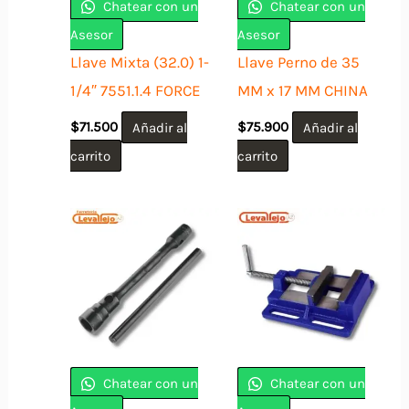
Chatear con un
Chatear con un
Asesor
Asesor
Llave Mixta (32.0) 1-
Llave Perno de 35
1/4″ 7551.1.4 FORCE
MM x 17 MM CHINA
$
71.500
Añadir al
$
75.900
Añadir al
carrito
carrito
Chatear con un
Chatear con un