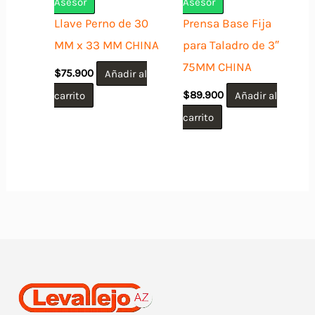
Asesor
Asesor
Llave Perno de 30
Prensa Base Fija
MM x 33 MM CHINA
para Taladro de 3″
75MM CHINA
$
75.900
Añadir al
carrito
$
89.900
Añadir al
carrito