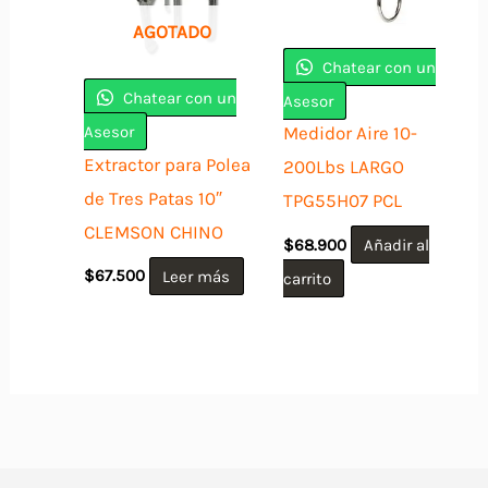
AGOTADO
Chatear con un
Chatear con un
Asesor
Asesor
Medidor Aire 10-
Extractor para Polea
200Lbs LARGO
de Tres Patas 10″
TPG55H07 PCL
CLEMSON CHINO
$
68.900
Añadir al
$
67.500
Leer más
carrito