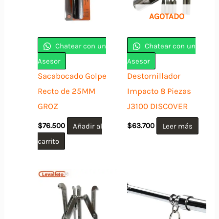
AGOTADO
Chatear con un
Chatear con un
Asesor
Asesor
Sacabocado Golpe
Destornillador
Recto de 25MM
Impacto 8 Piezas
GROZ
J3100 DISCOVER
$
76.500
Añadir al
$
63.700
Leer más
carrito