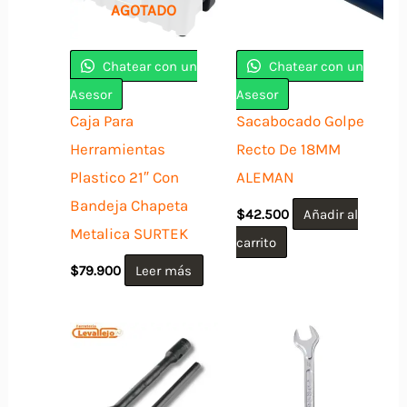
AGOTADO
Chatear con un
Chatear con un
Asesor
Asesor
Caja Para
Sacabocado Golpe
Herramientas
Recto De 18MM
Plastico 21″ Con
ALEMAN
Bandeja Chapeta
$
42.500
Añadir al
Metalica SURTEK
carrito
$
79.900
Leer más