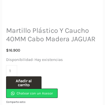
Martillo Plástico Y Caucho
40MM Cabo Madera JAGUAR
$
16.900
Disponibilidad:
Hay existencias
Martillo
Plástico
Añadir al
Y
carrito
Caucho
Chatear con un Asesor
40MM
Comparte esto:
Cabo