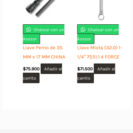
Chatear con un
Chatear con un
Asesor
Asesor
Llave Perno de 35
Llave Mixta (32.0) 1-
MM x 17 MM CHINA
1/4″ 7551.1.4 FORCE
$
75.900
Añadir al
$
71.500
Añadir al
carrito
carrito