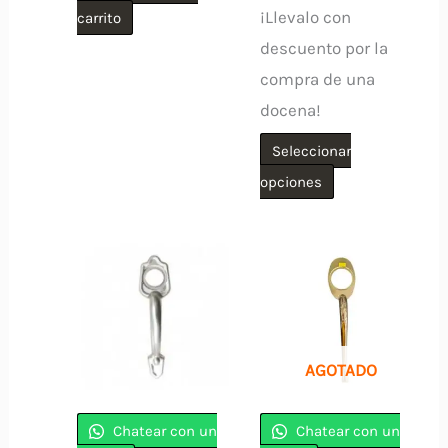
¡Llevalo con
carrito
descuento por la
compra de una
docena!
Seleccionar
Este
opciones
producto
tiene
múltiples
variantes.
Las
opciones
AGOTADO
se
pueden
Chatear con un
Chatear con un