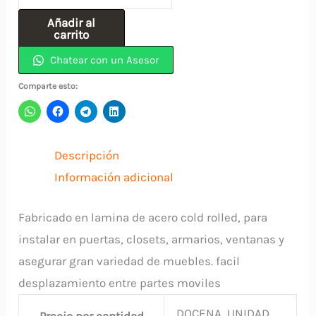
Tipo
Añadir al
Aleman
carrito
1-
Chatear con un Asesor
1/2"
Comparte esto:
Negro
Con
Tornillo
Descripción
INDUMA
Información adicional
cantidad
Fabricado en lamina de acero cold rolled, para
instalar en puertas, closets, armarios, ventanas y
asegurar gran variedad de muebles. facil
desplazamiento entre partes moviles
DOCENA, UNIDAD
Precio por cantidad