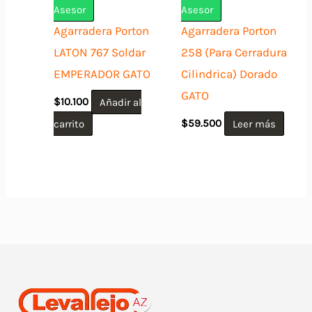
elegir
Asesor
Asesor
en
Agarradera Porton
Agarradera Porton
la
LATON 767 Soldar
258 (Para Cerradura
página
EMPERADOR GATO
Cilindrica) Dorado
de
GATO
$
10.100
Añadir al
producto
carrito
$
59.500
Leer más