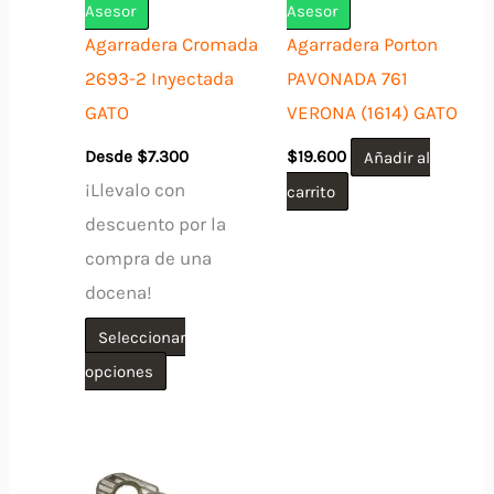
Asesor
Asesor
Agarradera Cromada
Agarradera Porton
2693-2 Inyectada
PAVONADA 761
GATO
VERONA (1614) GATO
Desde
$
7.300
$
19.600
Añadir al
¡Llevalo con
carrito
descuento por la
compra de una
docena!
Seleccionar
Este
opciones
producto
tiene
múltiples