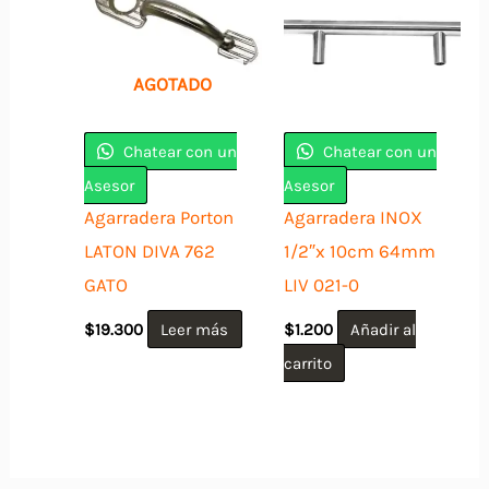
variantes.
Las
opciones
AGOTADO
se
pueden
Chatear con un
Chatear con un
elegir
Asesor
Asesor
en
Agarradera Porton
Agarradera INOX
la
LATON DIVA 762
1/2″x 10cm 64mm
página
GATO
LIV 021-0
de
$
19.300
Leer más
$
1.200
Añadir al
producto
carrito