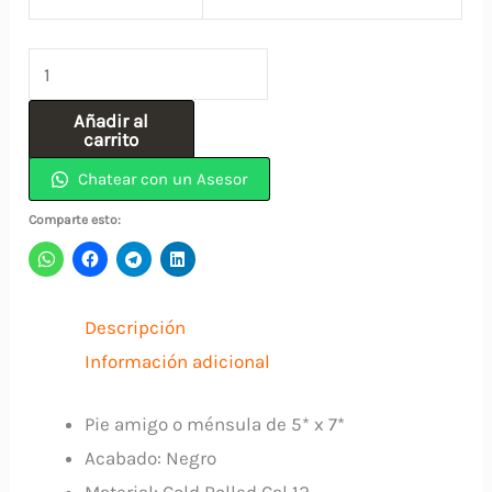
Pie
De
Añadir al
Amigo
carrito
5"x
Chatear con un Asesor
7"
Comparte esto:
Negro
MENSULA
VERA
Descripción
cantidad
Información adicional
Pie amigo o ménsula de 5* x 7*
Acabado: Negro
Material: Cold Rolled Cal 12