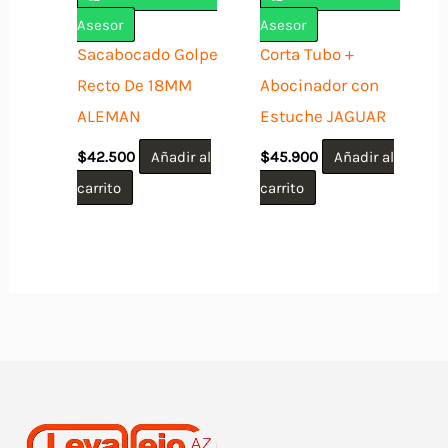
Asesor
Asesor
Sacabocado Golpe
Corta Tubo +
Recto De 18MM
Abocinador con
ALEMAN
Estuche JAGUAR
$
42.500
Añadir al
$
45.900
Añadir al
carrito
carrito