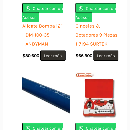
Chatear con un
Chatear con un
Asesor
Asesor
Alicate Bomba 12″
Cinceles &
HDM-100-35
Botadores 9 Piezas
HANDYMAN
117194 SURTEK
$
30.600
Leer más
$
66.300
Leer más
Chatear con un
Chatear con un