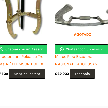
AGOTADO
Chatear con un Asesor
Chatear con un Asesor
ractor para Polea de Tres
Marco Para Escofina
tas 12″ CLEMSON HOPEX
NACIONAL CAUCHOSAN
7.500
Añadir al carrito
$
69.900
Leer más