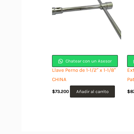
Chatear con un Asesor
Llave Perno de 1-1/2″ x 1-1/8″
Ext
CHINA
Pa
$
73.200
Añadir al carrito
$
8