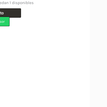
edan 1 disponibles
ito
sor