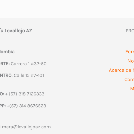
ía Levallejo AZ
PR
Fer
olombia
No
RTE:
Carrera 1 #32-50
Acerca de 
NTRO:
Calle 15 #7-101
Con
M
O:
+ (57) 318 7126333
PP:
+(57) 314 8676523
rimera@levallejoaz.com