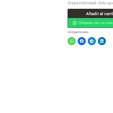
Disponibilidad:
Solo qu
Prensa
Añadir al carr
Hidráulica
Chatear con un Ase
De
Comparte esto:
10
Toneladas
Con
Manómetro
JAGUAR
cantidad