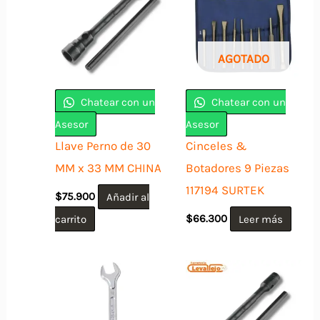
AGOTADO
Chatear con un
Chatear con un
Asesor
Asesor
Llave Perno de 30
Cinceles &
MM x 33 MM CHINA
Botadores 9 Piezas
117194 SURTEK
$
75.900
Añadir al
carrito
$
66.300
Leer más