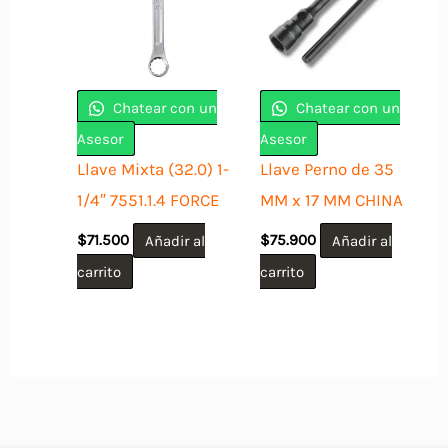
Chatear con un
Chatear con un
Asesor
Asesor
Llave Mixta (32.0) 1-
Llave Perno de 35
1/4″ 7551.1.4 FORCE
MM x 17 MM CHINA
$
71.500
Añadir al
$
75.900
Añadir al
carrito
carrito