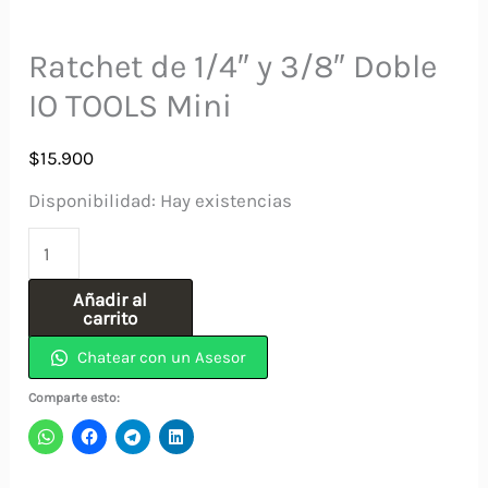
Ratchet de 1/4″ y 3/8″ Doble
IO TOOLS Mini
$
15.900
Disponibilidad:
Hay existencias
Ratchet
de
Añadir al
1/4"
carrito
y
Chatear con un Asesor
3/8"
Comparte esto:
Doble
IO
TOOLS