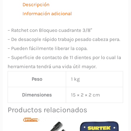
Descripción
Mini
Información adicional
cantidad
– Ratchet con Bloqueo cuadrante 3/8″
– De desacople rápido trabajo pesado cabeza pera.
– Pueden fácilmente liberar la copa.
– Superficie de contacto de 11 dientes por lo cual la
herramienta tendrá una vida útil mayor.
Peso
1 kg
Dimensiones
15 × 2 × 2 cm
Productos relacionados