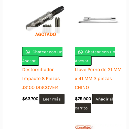
AGOTADO
Chatear con un
Chatear con un
Asesor
Asesor
Destornillador
Llave Perno de 21 MM
Impacto 8 Piezas
x 41 MM 2 piezas
J3100 DISCOVER
CHINO
$
63.700
Leer más
$
75.900
Añadir al
carrito