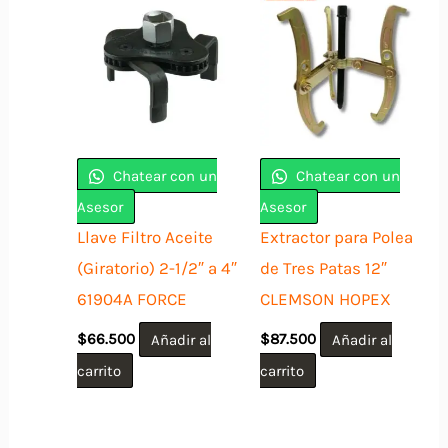
Chatear con un
Chatear con un
Asesor
Asesor
Llave Filtro Aceite
Extractor para Polea
(Giratorio) 2-1/2″ a 4″
de Tres Patas 12″
61904A FORCE
CLEMSON HOPEX
$
66.500
Añadir al
$
87.500
Añadir al
carrito
carrito