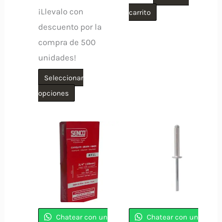
¡Llevalo con
carrito
descuento por la
compra de 500
unidades!
Seleccionar
Este
opciones
producto
tiene
múltiples
variantes.
Las
opciones
se
pueden
Chatear con un
Chatear con un