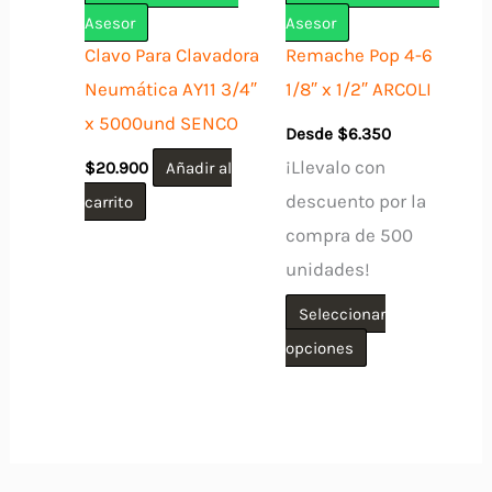
elegir
Asesor
Asesor
en
Clavo Para Clavadora
Remache Pop 4-6
la
Neumática AY11 3/4″
1/8″ x 1/2″ ARCOLI
página
x 5000und SENCO
Desde
$
6.350
de
¡Llevalo con
$
20.900
Añadir al
producto
descuento por la
carrito
compra de 500
unidades!
Seleccionar
Este
opciones
producto
tiene
múltiples
variantes.