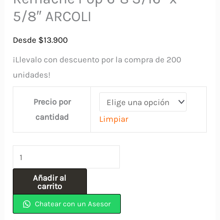
5/8″ ARCOLI
Desde
$
13.900
¡Llevalo con descuento por la compra de 200
unidades!
Precio por
cantidad
Limpiar
Remache
Pop
Añadir al
6-
carrito
8
Chatear con un Asesor
3/16"