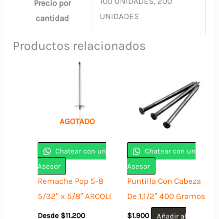
100 UNIDADES, 200
Precio por
UNIDADES
cantidad
Productos relacionados
AGOTADO
Chatear con un
Chatear con un
Asesor
Asesor
Remache Pop 5-8
Puntilla Con Cabeza
5/32″ x 5/8″ ARCOLI
De 1.1/2″ 400 Gramos
Desde
$
11.200
$
1.900
Añadir al