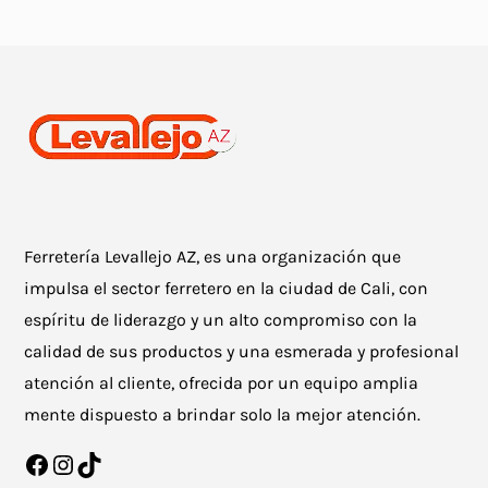
Las
opciones
se
pueden
elegir
en
la
Ferretería Levallejo AZ, es una organización que
página
impulsa el sector ferretero en la ciudad de Cali, con
de
espíritu de liderazgo y un alto compromiso con la
producto
calidad de sus productos y una esmerada y profesional
atención al cliente, ofrecida por un equipo amplia
mente dispuesto a brindar solo la mejor atención.
Facebook
Instagram
TikTok