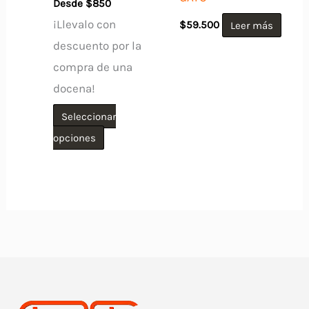
Desde
$
850
¡Llevalo con
$
59.500
Leer más
descuento por la
compra de una
docena!
Seleccionar
Este
opciones
producto
tiene
múltiples
variantes.
Las
opciones
se
pueden