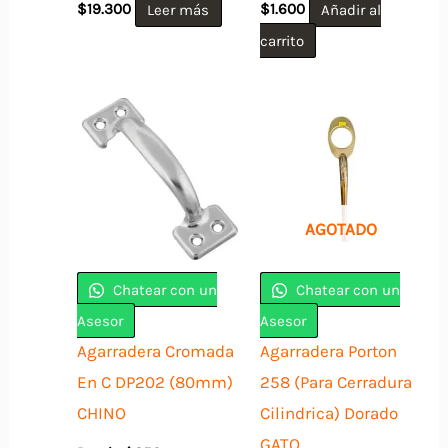
$
19.300
Leer más
$
1.600
Añadir al
carrito
AGOTADO
Chatear con un
Chatear con un
Asesor
Asesor
Agarradera Cromada
Agarradera Porton
En C DP202 (80mm)
258 (Para Cerradura
CHINO
Cilindrica) Dorado
GATO