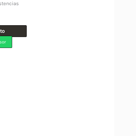
stencias
ito
sor