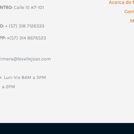
Acerca de 
NTRO:
Calle 15 #7-101
Con
M
O:
+ (57) 318 7126333
PP:
+(57) 314 8676523
rimera@levallejoaz.com
:
Lun-Vie 8AM a 5PM
 a 2PM