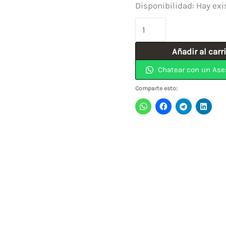
Disponibilidad:
Hay exi
Sierra
Copa
Añadir al carr
Para
Chatear con un Ase
Metal
29mm
Comparte esto:
1-
1/8"
JAGUA/UYUSTOOLS
cantidad