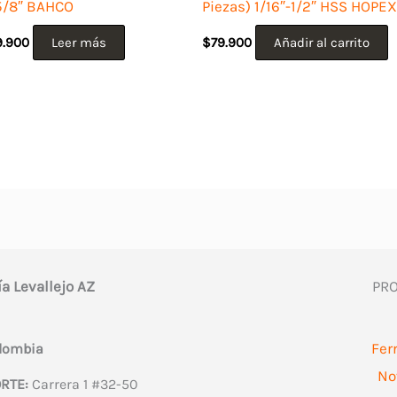
5/8″ BAHCO
Piezas) 1/16″-1/2″ HSS HOPEX
9.900
Leer más
$
79.900
Añadir al carrito
ía Levallejo AZ
PR
Fer
olombia
No
RTE:
Carrera 1 #32-50