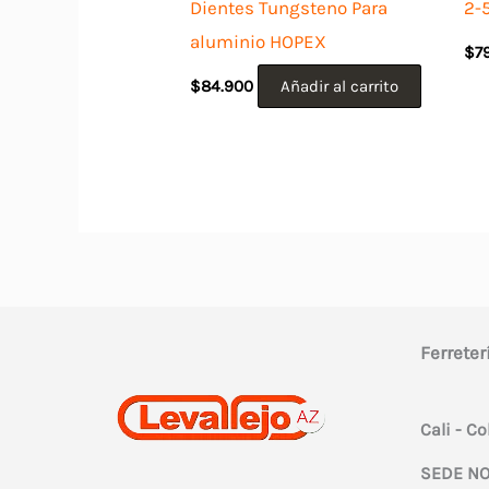
Dientes Tungsteno Para
2-
aluminio HOPEX
$
7
$
84.900
Añadir al carrito
Ferreter
Cali - C
SEDE NO