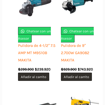
Chatear con un
Chatear con un
Asesor
Asesor
Pulidora de 4-1/2″ 7.5
Pulidora de 9″
AMP MT M9510B
2.700W GA9082
MAKITA
MAKITA
El
El
El
El
$
299.900
$
239.920
$
929.900
$
743.920
precio
precio
precio
precio
original
actual
original
actual
Añadir al carrito
Añadir al carrito
era:
es:
era:
es:
$299.900.
$239.920.
$929.900.
$743.92