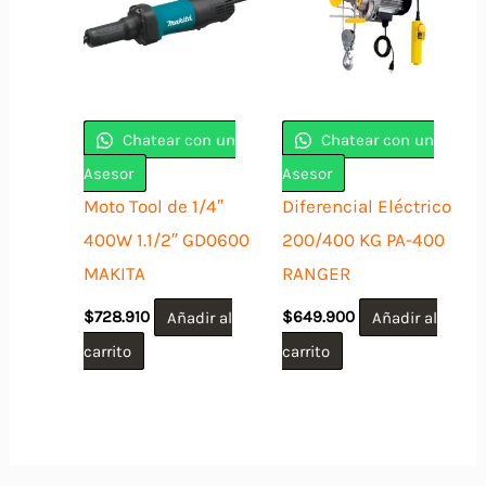
Chatear con un
Chatear con un
Asesor
Asesor
Moto Tool de 1/4″
Diferencial Eléctrico
400W 1.1/2″ GD0600
200/400 KG PA-400
MAKITA
RANGER
$
728.910
Añadir al
$
649.900
Añadir al
carrito
carrito