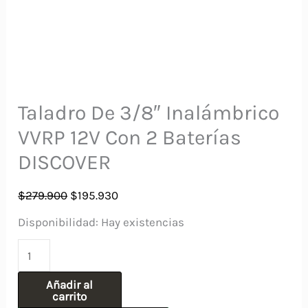
Taladro De 3/8″ Inalámbrico
VVRP 12V Con 2 Baterías
DISCOVER
El
El
$
279.900
$
195.930
precio
precio
Disponibilidad:
Hay existencias
original
actual
Taladro
era:
es:
De
$279.900.
$195.930.
Añadir al
3/8"
carrito