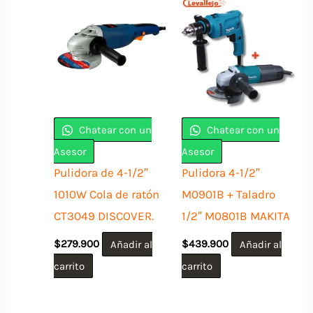
Chatear con un
Chatear con un
Asesor
Asesor
Pulidora de 4-1/2″
Pulidora 4-1/2″
1010W Cola de ratón
M0901B + Taladro
CT3049 DISCOVER.
1/2″ M0801B MAKITA
$
279.900
Añadir al
$
439.900
Añadir al
carrito
carrito