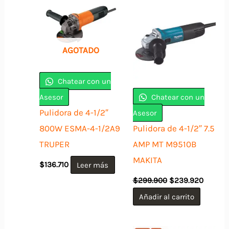
AGOTADO
Chatear con un
Asesor
Chatear con un
Pulidora de 4-1/2″
Asesor
800W ESMA-4-1/2A9
Pulidora de 4-1/2″ 7.5
TRUPER
AMP MT M9510B
MAKITA
$
136.710
Leer más
El
El
$
299.900
$
239.920
precio
precio
original
actual
Añadir al carrito
era:
es:
$299.900.
$239.9