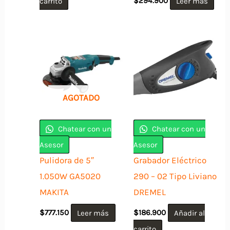
carrito
$
294.900
Leer más
AGOTADO
Chatear con un
Chatear con un
Asesor
Asesor
Pulidora de 5″
Grabador Eléctrico
1.050W GA5020
290 – 02 Tipo Liviano
MAKITA
DREMEL
$
777.150
Leer más
$
186.900
Añadir al
carrito