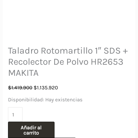
Taladro Rotomartillo 1″ SDS +
Recolector De Polvo HR2653
MAKITA
El
El
$
1.419.900
$
1.135.920
precio
precio
Disponibilidad:
Hay existencias
original
actual
Taladro
era:
es:
Rotomartillo
$1.419.900.
$1.135.920.
Añadir al
1"
carrito