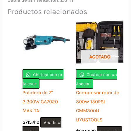
Productos relacionados
AGOTADO
Chatear con un
Chatear con un
Asesor
Asesor
Pulidora de 7″
Compresor mini de
2.200W GA7020
300W 150PSI
MAKITA
CMM300U
UYUSTOOLS
$
715.410
Añadir al