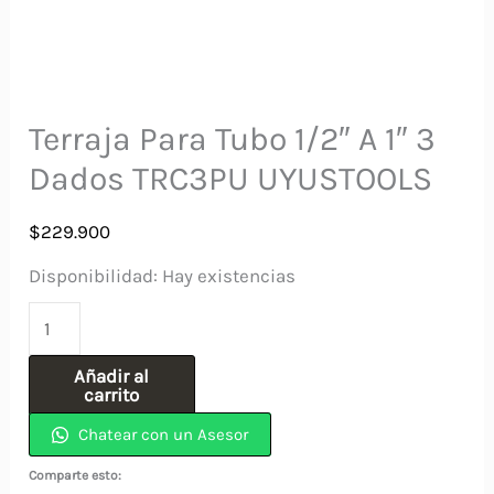
Terraja Para Tubo 1/2″ A 1″ 3
Dados TRC3PU UYUSTOOLS
$
229.900
Disponibilidad:
Hay existencias
Terraja
Para
Añadir al
Tubo
carrito
1/2"
Chatear con un Asesor
A
Comparte esto:
1"