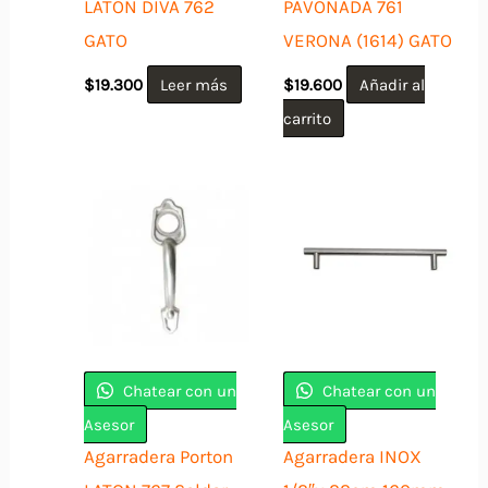
LATON DIVA 762
PAVONADA 761
GATO
VERONA (1614) GATO
$
19.300
Leer más
$
19.600
Añadir al
carrito
Chatear con un
Chatear con un
Asesor
Asesor
Agarradera Porton
Agarradera INOX