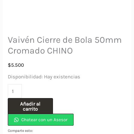
Vaivén Cierre de Bola 50mm
Cromado CHINO
$
5.500
Disponibilidad:
Hay existencias
Vaivén
Cierre
Añadir al
de
carrito
Bola
Chatear con un Asesor
50mm
Comparte esto: