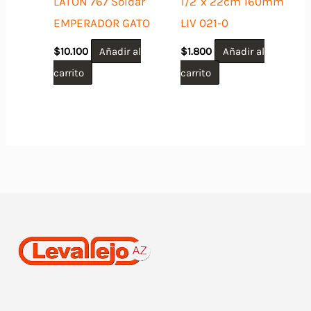
LATON 767 Soldar
1/2″x 22cm 160mm
EMPERADOR GATO
LIV 021-0
$
10.100
Añadir al
$
1.800
Añadir al
carrito
carrito