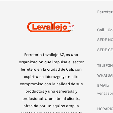
se
Ferreter
pueden
elegir
en
Cali - C
la
SEDE NO
página
SEDE CE
de
Ferretería Levallejo AZ, es una
producto
organización que impulsa el sector
TELEFON
ferretero en la ciudad de Cali, con
WHATSA
espíritu de liderazgo y un alto
compromiso con la calidad de sus
EMAIL:
productos y una esmerada y
ventasp
profesional atención al cliente,
ofrecida por un equipo amplia
HORARIO