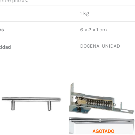
entre piezas.
1 kg
es
6 × 2 × 1 cm
DOCENA, UNIDAD
tidad
AGOTADO