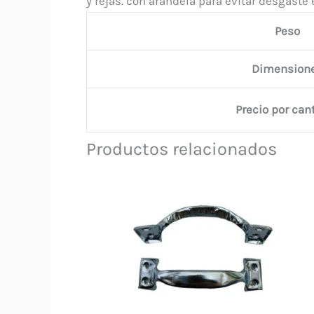
y rejas. con arandela para evitar desgaste 
Peso
Dimension
Precio por can
Productos relacionados