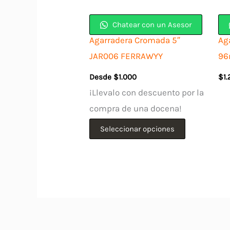
Chatear con un Asesor
Agarradera Cromada 5″
Ag
JAR006 FERRAWYY
96
Desde
$
1.000
$
1
¡Llevalo con descuento por la
compra de una docena!
Este
Seleccionar opciones
producto
tiene
múltiples
variantes.
Las
opciones