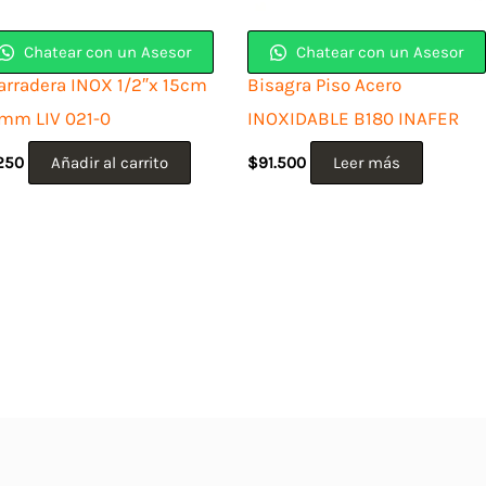
Chatear con un Asesor
Chatear con un Asesor
arradera INOX 1/2″x 15cm
Bisagra Piso Acero
mm LIV 021-0
INOXIDABLE B180 INAFER
.250
Añadir al carrito
$
91.500
Leer más