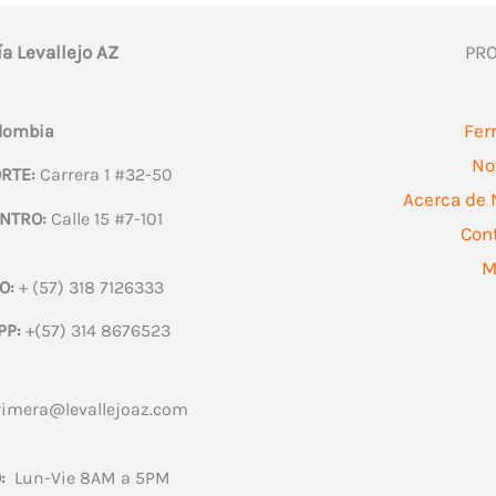
ía Levallejo AZ
PR
Fer
olombia
No
RTE:
Carrera 1 #32-50
Acerca de 
NTRO:
Calle 15 #7-101
Con
M
O:
+ (57) 318 7126333
PP:
+(57) 314 8676523
rimera@levallejoaz.com
:
Lun-Vie 8AM a 5PM