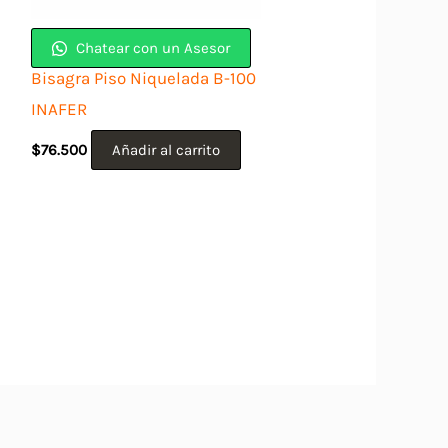
Chatear con un Asesor
Bisagra Piso Niquelada B-100
INAFER
$
76.500
Añadir al carrito