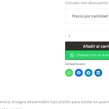
¡Llevalo con descuento
Precio por cantidad
Bisagra
Capsula
Añadir al carr
Hierro
Chatear con un Ase
(12.70)
1/2"
Comparte esto:
INDUMA
cantidad
stencia, bisagra desarmable tipo pistón para soldar en puer