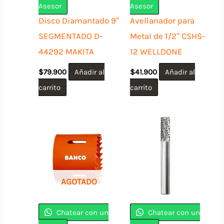
Asesor
Asesor
Disco Diamantado 9″
Avellanador para
SEGMENTADO D-
Metal de 1/2″ CSHS-
44292 MAKITA
12 WELLDONE
$
79.900
Añadir al
$
41.900
Añadir al
carrito
carrito
AGOTADO
Chatear con un
Chatear con un