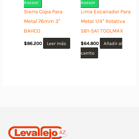
Asesor
Asesor
Sierra Copa Para
Lima Escariador Para
Metal 76mm 3″
Metal 1/4″ Rotativa
BAHCO
SB1-SA1 TOOLMAX
$
86.200
Leer más
$
64.800
Añadir al
carrito