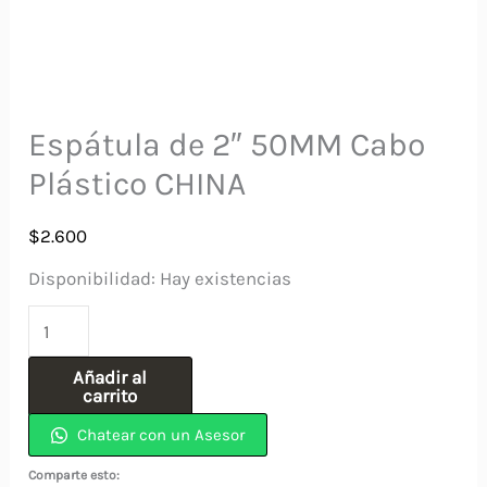
Espátula de 2″ 50MM Cabo
Plástico CHINA
$
2.600
Disponibilidad:
Hay existencias
Espátula
de
Añadir al
2"
carrito
50MM
Chatear con un Asesor
Cabo
Comparte esto: