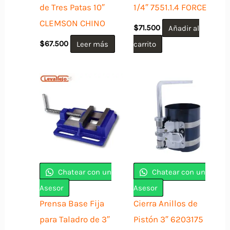
de Tres Patas 10″
1/4″ 7551.1.4 FORCE
CLEMSON CHINO
$
71.500
Añadir al
$
67.500
Leer más
carrito
Chatear con un
Chatear con un
Asesor
Asesor
Prensa Base Fija
Cierra Anillos de
para Taladro de 3″
Pistón 3″ 6203175