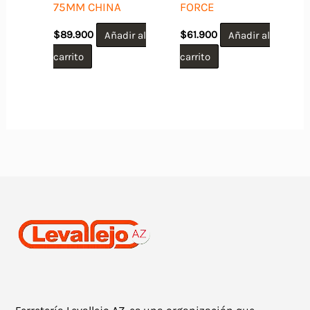
75MM CHINA
FORCE
$
89.900
Añadir al
$
61.900
Añadir al
carrito
carrito