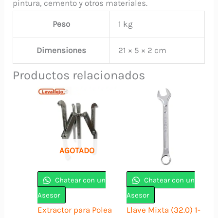
pintura, cemento y otros materiales.
Peso
1 kg
Dimensiones
21 × 5 × 2 cm
Productos relacionados
AGOTADO
Chatear con un
Chatear con un
Asesor
Asesor
Extractor para Polea
Llave Mixta (32.0) 1-