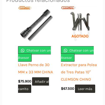
AGOTADO
Chatear con un
Chatear con un
Asesor
Asesor
Llave Perno de 30
Extractor para Polea
MM x 33 MM CHINA
de Tres Patas 10″
CLEMSON CHINO
$
75.900
Añadir al
carrito
$
67.500
Leer más