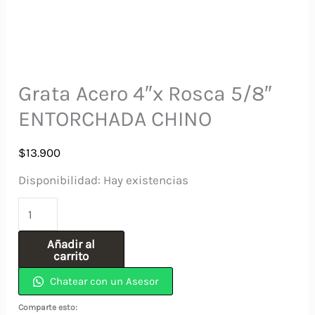
Grata Acero 4″x Rosca 5/8″
ENTORCHADA CHINO
$
13.900
Disponibilidad:
Hay existencias
Grata
Acero
Añadir al
4"x
carrito
Rosca
Chatear con un Asesor
5/8"
Comparte esto: