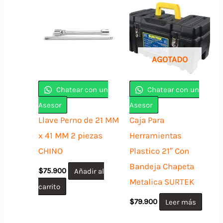
AGOTADO
Chatear con un
Chatear con un
Asesor
Asesor
Llave Perno de 21 MM
Caja Para
x 41 MM 2 piezas
Herramientas
CHINO
Plastico 21″ Con
Bandeja Chapeta
$
75.900
Añadir al
Metalica SURTEK
carrito
$
79.900
Leer más