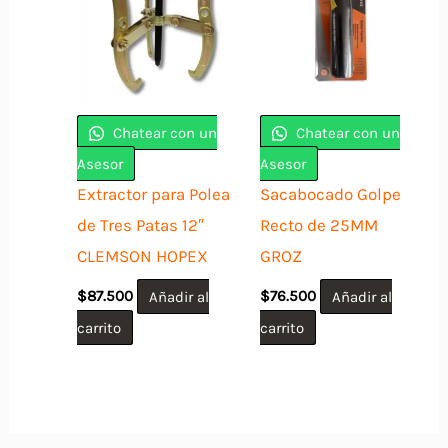
Chatear con un
Chatear con un
Asesor
Asesor
Extractor para Polea
Sacabocado Golpe
de Tres Patas 12″
Recto de 25MM
CLEMSON HOPEX
GROZ
$
87.500
Añadir al
$
76.500
Añadir al
carrito
carrito