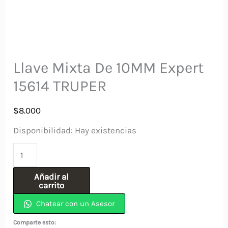
Llave Mixta De 10MM Expert
15614 TRUPER
$
8.000
Disponibilidad:
Hay existencias
Llave
Mixta
Añadir al
De
carrito
10MM
Chatear con un Asesor
Expert
Comparte esto: