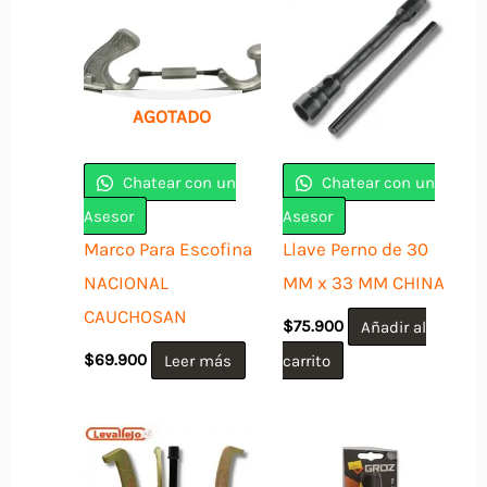
AGOTADO
Chatear con un
Chatear con un
Asesor
Asesor
Marco Para Escofina
Llave Perno de 30
NACIONAL
MM x 33 MM CHINA
CAUCHOSAN
$
75.900
Añadir al
$
69.900
Leer más
carrito