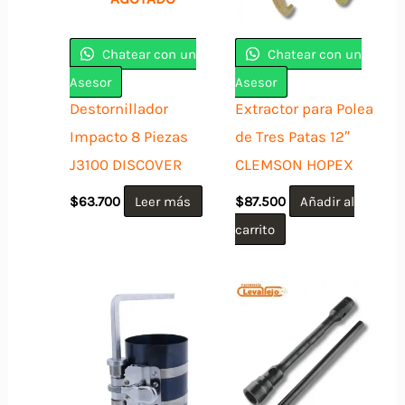
Chatear con un
Chatear con un
Asesor
Asesor
Destornillador
Extractor para Polea
Impacto 8 Piezas
de Tres Patas 12″
J3100 DISCOVER
CLEMSON HOPEX
$
63.700
Leer más
$
87.500
Añadir al
carrito