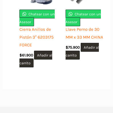
Chatear con un
Chatear con un
Asesor
Asesor
Cierra Anillos de
Llave Perno de 30
Pistón 3″ 6203175
MM x 33 MM CHINA
FORCE
$
75.900
Añadir al
$
61.900
Añadir al
carrito
carrito