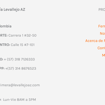
ía Levallejo AZ
PR
Fer
olombia
No
RTE:
Carrera 1 #32-50
Acerca de 
NTRO:
Calle 15 #7-101
Con
M
O:
+ (57) 318 7126333
PP:
+(57) 314 8676523
rimera@levallejoaz.com
:
Lun-Vie 8AM a 5PM