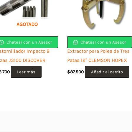
AGOTADO
Chatear con un Asesor
Chatear con un Asesor
stornillador Impacto 8
Extractor para Polea de Tres
ezas J3100 DISCOVER
Patas 12″ CLEMSON HOPEX
3.700
Leer más
$
87.500
Añadir al carrito