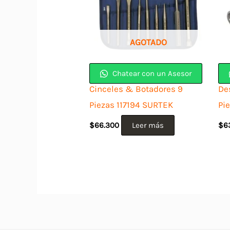
AGOTADO
Chatear con un Asesor
Cinceles & Botadores 9
De
Piezas 117194 SURTEK
Pi
$
66.300
Leer más
$
6