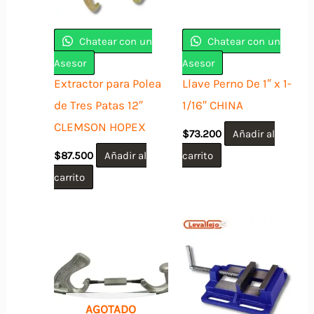
Chatear con un
Chatear con un
Asesor
Asesor
Extractor para Polea
Llave Perno De 1″ x 1-
de Tres Patas 12″
1/16″ CHINA
CLEMSON HOPEX
$
73.200
Añadir al
$
87.500
Añadir al
carrito
carrito
AGOTADO