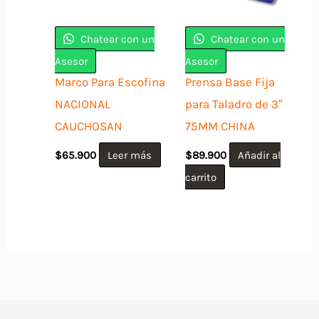
Chatear con un
Chatear con un
Asesor
Asesor
Marco Para Escofina
Prensa Base Fija
NACIONAL
para Taladro de 3″
CAUCHOSAN
75MM CHINA
$
65.900
Leer más
$
89.900
Añadir al
carrito