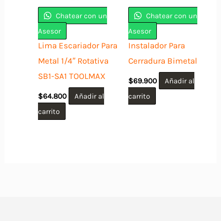
Chatear con un
Chatear con un
Asesor
Asesor
Lima Escariador Para
Instalador Para
Metal 1/4″ Rotativa
Cerradura Bimetal
SB1-SA1 TOOLMAX
$
69.900
Añadir al
$
64.800
Añadir al
carrito
carrito