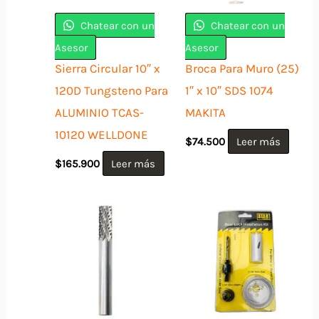
Chatear con un
Chatear con un
Asesor
Asesor
Sierra Circular 10″ x
Broca Para Muro (25)
120D Tungsteno Para
1″ x 10″ SDS 1074
ALUMINIO TCAS-
MAKITA
10120 WELLDONE
$
74.500
Leer más
$
165.900
Leer más