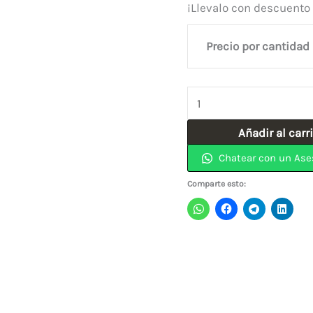
¡Llevalo con descuento
Precio por cantidad
Rodachina
2″
Añadir al carr
Giratoria
Chatear con un Ase
Con
Freno
Comparte esto:
NARANJA
cantidad