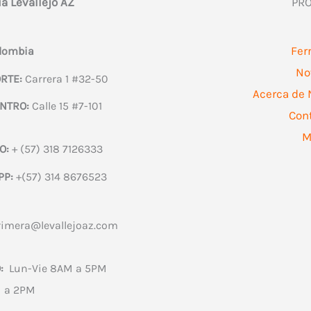
ía Levallejo AZ
PR
Fer
olombia
No
RTE:
Carrera 1 #32-50
Acerca de 
NTRO:
Calle 15 #7-101
Con
M
O:
+ (57) 318 7126333
PP:
+(57) 314 8676523
rimera@levallejoaz.com
:
Lun-Vie 8AM a 5PM
 a 2PM