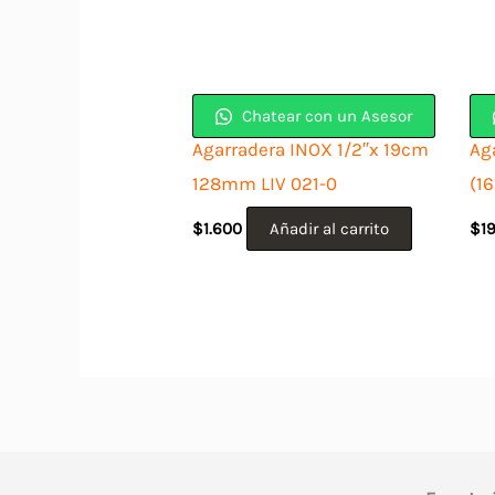
Chatear con un Asesor
Agarradera INOX 1/2″x 19cm
Ag
128mm LIV 021-0
(1
$
1.600
Añadir al carrito
$
1