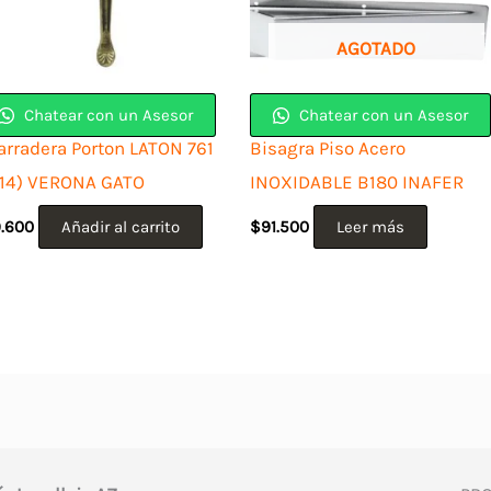
AGOTADO
Chatear con un Asesor
Chatear con un Asesor
arradera Porton LATON 761
Bisagra Piso Acero
614) VERONA GATO
INOXIDABLE B180 INAFER
9.600
Añadir al carrito
$
91.500
Leer más