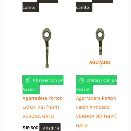
carrito
carrito
AGOTADO
Chatear con un
Chatear con un
Asesor
Asesor
Agarradera Porton
Agarradera Porton
LATON 761 (1614)
Laton Anticado
VERONA GATO
VERONA 761 (1614)
GATO
$
19.600
Añadir al