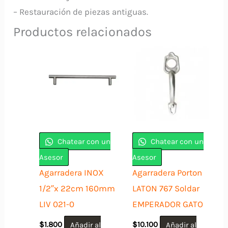
– Restauración de piezas antiguas.
Productos relacionados
Chatear con un
Chatear con un
Asesor
Asesor
Agarradera INOX
Agarradera Porton
1/2″x 22cm 160mm
LATON 767 Soldar
LIV 021-0
EMPERADOR GATO
$
1.800
Añadir al
$
10.100
Añadir al