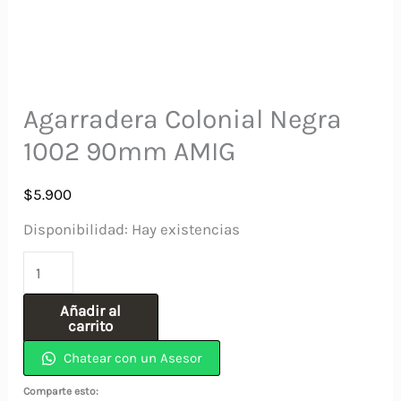
Agarradera Colonial Negra
1002 90mm AMIG
$
5.900
Disponibilidad:
Hay existencias
Agarradera
Colonial
Añadir al
Negra
carrito
1002
Chatear con un Asesor
90mm
Comparte esto: