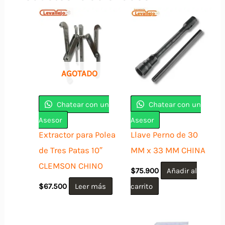
AGOTADO
Chatear con un
Chatear con un
Asesor
Asesor
Extractor para Polea
Llave Perno de 30
de Tres Patas 10″
MM x 33 MM CHINA
CLEMSON CHINO
$
75.900
Añadir al
$
67.500
Leer más
carrito