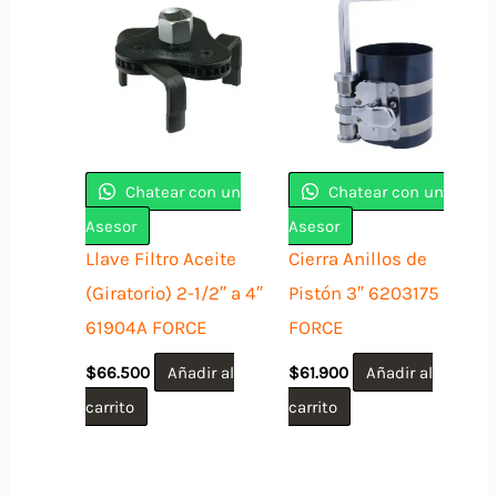
Chatear con un
Chatear con un
Asesor
Asesor
Llave Filtro Aceite
Cierra Anillos de
(Giratorio) 2-1/2″ a 4″
Pistón 3″ 6203175
61904A FORCE
FORCE
$
66.500
Añadir al
$
61.900
Añadir al
carrito
carrito