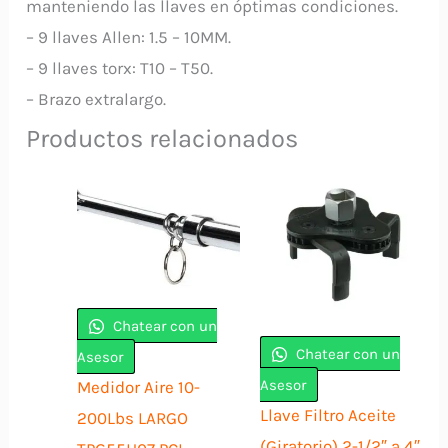
manteniendo las llaves en óptimas condiciones.
– 9 llaves Allen: 1.5 – 10MM.
– 9 llaves torx: T10 – T50.
– Brazo extralargo.
Productos relacionados
Chatear con un
Chatear con un
Asesor
Asesor
Medidor Aire 10-
Llave Filtro Aceite
200Lbs LARGO
(Giratorio) 2-1/2″ a 4″