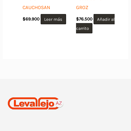
CAUCHOSAN
GROZ
$
69.900
Leer más
$
76.500
Añadir al
carrito