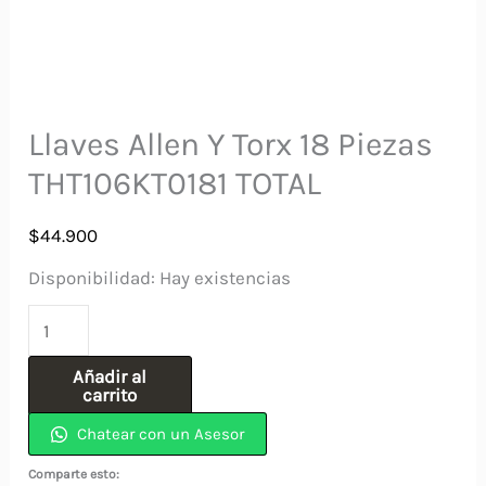
Llaves Allen Y Torx 18 Piezas
THT106KT0181 TOTAL
$
44.900
Disponibilidad:
Hay existencias
Llaves
Allen
Añadir al
Y
carrito
Torx
Chatear con un Asesor
18
Comparte esto: