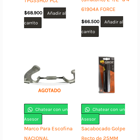
TPG55H07 PCL
61904A FORCE
$
68.900
Añadir al
$
66.500
Añadir al
carrito
carrito
AGOTADO
Chatear con un
Chatear con un
Asesor
Asesor
Marco Para Escofina
Sacabocado Golpe
NACIONAL
Recto de 25MM